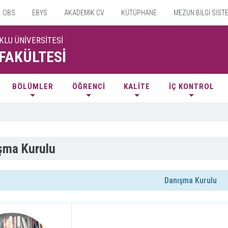
OBS
EBYS
AKADEMİK CV
KÜTÜPHANE
MEZUN BİLGİ SİST
KLU ÜNİVERSİTESİ
 FAKÜLTESİ
BÖLÜMLER
ÖĞRENCİ
KALİTE
İÇ KONTROL
şma Kurulu
Danışma Kurulu