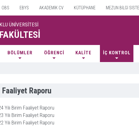
OBS
EBYS
AKADEMİK CV
KÜTÜPHANE
MEZUN BİLGİ SİST
KLU ÜNİVERSİTESİ
 FAKÜLTESİ
BÖLÜMLER
ÖĞRENCİ
KALİTE
İÇ KONTROL
 Faaliyet Raporu
4 Yılı Birim Faaliyet Raporu
3 Yılı Birim Faaliyet Raporu
2 Yılı Birim Faaliyet Raporu