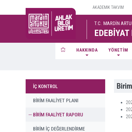
AKADEMİK TAKVİM
T.C. MARDİN ARTU
EDEBİYAT
HAKKINDA
YÖNETİM
Birim
İÇ KONTROL
BİRİM FAALİYET PLANI
202
202
BİRİM FAALİYET RAPORU
202
BİRİM İÇ DEĞERLENDİRME