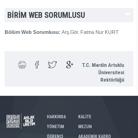
BİRİM WEB SORUMLUSU
Bölüm Web Sorumlusu:
Arş.Gör. Fatma Nur KURT
T.C. Mardin Artuklu
Üniversitesi
Rektörlüğü
HAKKINDA
KALİTE
YÖNETİM
MEZUN
ÖĞRENCİ
AKADEMİK KADRO