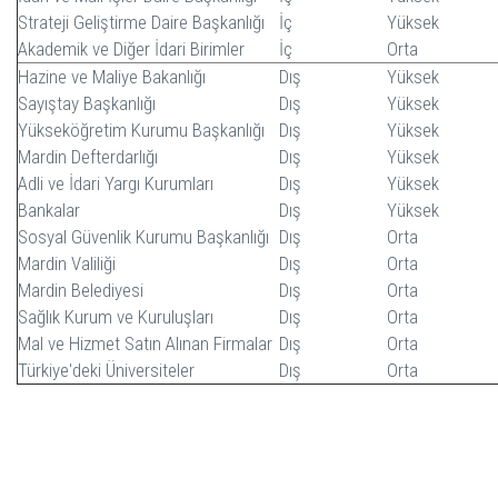
Strateji Geliştirme Daire Başkanlığı
İç
Yüksek
Akademik ve Diğer İdari Birimler
İç
Orta
Hazine ve Maliye Bakanlığı
Dış
Yüksek
Sayıştay Başkanlığı
Dış
Yüksek
Yükseköğretim Kurumu Başkanlığı
Dış
Yüksek
Mardin Defterdarlığı
Dış
Yüksek
Adli ve İdari Yargı Kurumları
Dış
Yüksek
Bankalar
Dış
Yüksek
Sosyal Güvenlik Kurumu Başkanlığı
Dış
Orta
Mardin Valiliği
Dış
Orta
Mardin Belediyesi
Dış
Orta
Sağlık Kurum ve Kuruluşları
Dış
Orta
Mal ve Hizmet Satın Alınan Firmalar
Dış
Orta
Türkiye'deki Üniversiteler
Dış
Orta