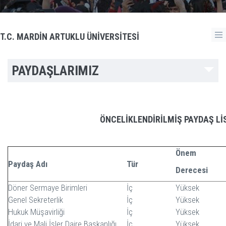
T.C. MARDİN ARTUKLU ÜNİVERSİTESİ
PAYDAŞLARIMIZ
ÖNCELİKLENDİRİLMİŞ PAYDAŞ Lİ
Önem
Paydaş Adı
Tür
Derecesi
Döner Sermaye Birimleri
İç
Yüksek
Genel Sekreterlik
İç
Yüksek
Hukuk Müşavirliği
İç
Yüksek
İdari ve Mali İşler Daire Başkanlığı
İç
Yüksek