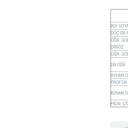
ADI SOY
DOÇ.DR 
ÖĞR. GÖ
DİRİÖZ
ÖĞR. GÖ
DR.ÖĞR.
AYHAN 
PROF.DR
KENAN 
HİLAL Ç