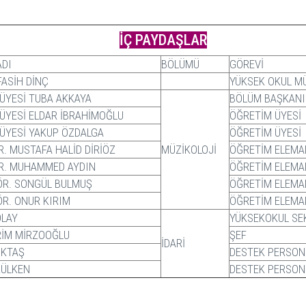
İÇ PAYDAŞLAR
ADI
BÖLÜMÜ
GÖREVİ
FASİH DİNÇ
YÜKSEK OKUL M
 ÜYESİ TUBA AKKAYA
BÖLÜM BAŞKANI
 ÜYESİ ELDAR İBRAHİMOĞLU
ÖĞRETİM ÜYESİ
 ÜYESİ YAKUP ÖZDALGA
ÖĞRETİM ÜYESİ
R. MUSTAFA HALİD DİRİÖZ
MÜZİKOLOJİ
ÖĞRETİM ELEMA
R. MUHAMMED AYDIN
ÖĞRETİM ELEMA
ÖR. SONGÜL BULMUŞ
ÖĞRETİM ELEMA
ÖR. ONUR KIRIM
ÖĞRETİM ELEMA
OLAY
YÜKSEKOKUL SE
İM MİRZOOĞLU
ŞEF
İDARİ
IKTAŞ
DESTEK PERSON
RÜLKEN
DESTEK PERSON