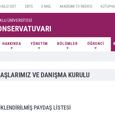
BİLGİ SİST.
EBYS
E-MAİL
AKADEMİK CV İNDEKSİ
KÜTÜPHA
KLU ÜNİVERSİTESİ
ONSERVATUVARI
HAKKINDA
YÖNETİM
BÖLÜMLER
ÖĞRENCİ
AŞLARIMIZ VE DANIŞMA KURULU
İKLENDİRİLMİŞ PAYDAŞ LİSTESİ