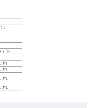
KAN
.
.
 BÖLÜM
İ/ÜYE
İ/ÜYE
İ/ÜYE
İ/ÜYE