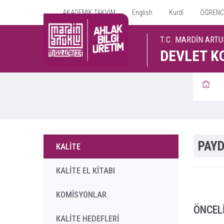
AKADEMİK TAKVİM
English
Kurdî
ÖĞRENCİ 
T.C. MARDİN ARTU
DEVLET K
PAYD
KALİTE
KALİTE EL KİTABI
KOMİSYONLAR
ÖNCEL
KALİTE HEDEFLERİ