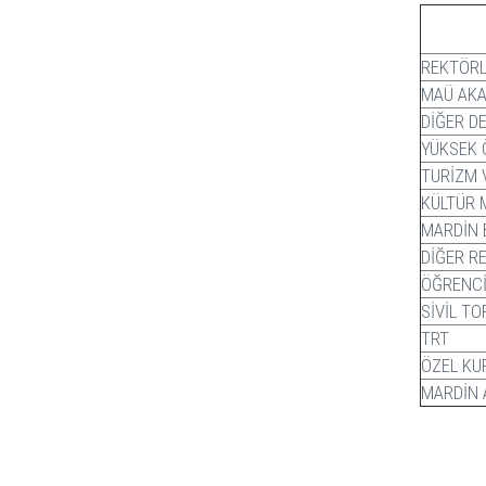
REKTÖRL
MAÜ AKA
DİĞER D
YÜKSEK 
TURİZM 
KÜLTÜR 
MARDİN 
DİĞER R
ÖĞRENCİ
SİVİL T
TRT
ÖZEL KU
MARDİN 