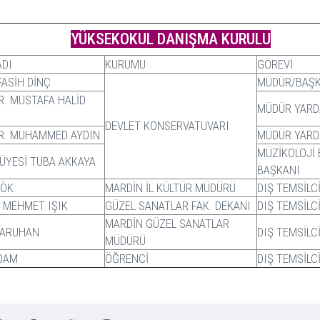
YÜKSEKOKUL DANIŞMA KURULU
ADI
KURUMU
GÖREVİ
FASİH DİNÇ
MÜDÜR/BAŞ
R. MUSTAFA HALİD
MÜDÜR YARD
DEVLET KONSERVATUVARI
R. MUHAMMED AYDIN
MÜDÜR YARD
MÜZİKOLOJİ
 ÜYESİ TUBA AKKAYA
BAŞKANI
GÖK
MARDİN İL KÜLTÜR MÜDÜRÜ
DIŞ TEMSİLC
. MEHMET IŞIK
GÜZEL SANATLAR FAK. DEKANI
DIŞ TEMSİLC
MARDİN GÜZEL SANATLAR
SARUHAN
DIŞ TEMSİLC
MÜDÜRÜ
İDAM
ÖĞRENCİ
DIŞ TEMSİLC