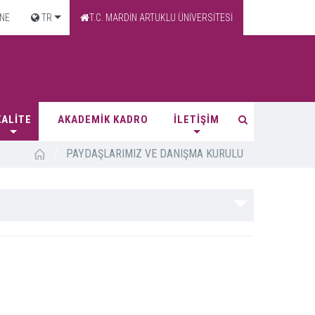
NE
TR
T.C. MARDİN ARTUKLU ÜNİVERSİTESİ
KALİTE
AKADEMİK KADRO
İLETİŞİM
/
PAYDAŞLARIMIZ VE DANIŞMA KURULU