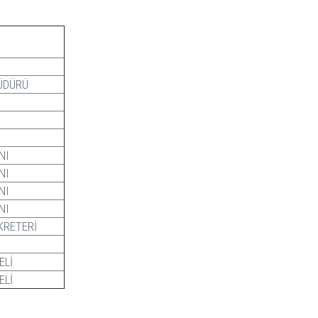
ÜDÜRÜ
NI
NI
NI
NI
KRETERİ
ELİ
ELİ