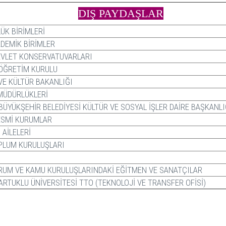
DIŞ PAYDAŞLAR
ÜK BİRİMLERİ
DEMİK BİRİMLER
EVLET KONSERVATUVARLARI
ÖĞRETİM KURULU
VE KÜLTÜR BAKANLIĞI
MÜDÜRLÜKLERİ
BÜYÜKŞEHİR BELEDİYESİ KÜLTÜR VE SOSYAL İŞLER DAİRE BAŞKANLI
ESMİ KURUMLAR
 AİLELERİ
OPLUM KURULUŞLARI
RUM VE KAMU KURULUŞLARINDAKİ EĞİTMEN VE SANATÇILAR
ARTUKLU ÜNİVERSİTESİ TTO (TEKNOLOJİ VE TRANSFER OFİSİ)