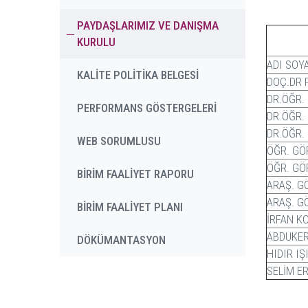
PAYDAŞLARIMIZ VE DANIŞMA
KURULU
ADI SOY
KALİTE POLİTİKA BELGESİ
DOÇ.DR 
DR.ÖĞR.
PERFORMANS GÖSTERGELERİ
DR.ÖĞR.
DR.ÖĞR.
WEB SORUMLUSU
ÖĞR. GÖ
ÖĞR. GÖ
BİRİM FAALİYET RAPORU
ARAŞ. G
ARAŞ. G
BİRİM FAALİYET PLANI
İRFAN K
ABDUKER
DÖKÜMANTASYON
HIDIR IŞ
SELİM E