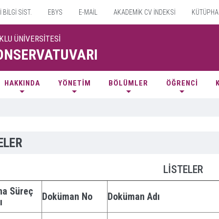
BİLGİ SİST.
EBYS
E-MAİL
AKADEMİK CV İNDEKSİ
KÜTÜPHA
KLU ÜNİVERSİTESİ
ONSERVATUVARI
HAKKINDA
YÖNETİM
BÖLÜMLER
ÖĞRENCİ
ELER
LİSTELER
na Süreç
Doküman No
Doküman Adı
ı