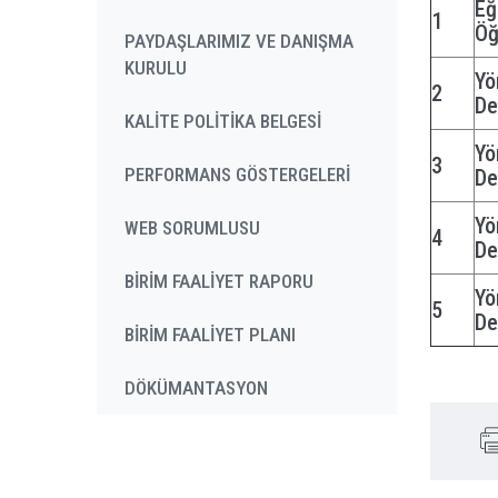
Eğ
1
Öğ
PAYDAŞLARIMIZ VE DANIŞMA
KURULU
Yö
2
De
KALİTE POLİTİKA BELGESİ
Yö
3
PERFORMANS GÖSTERGELERİ
De
Yö
WEB SORUMLUSU
4
De
BİRİM FAALİYET RAPORU
Yö
5
De
BİRİM FAALİYET PLANI
DÖKÜMANTASYON