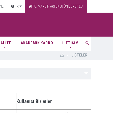
NE
TR
T.C. MARDİN ARTUKLU ÜNİVERSİTESİ
KALİTE
AKADEMİK KADRO
İLETİŞİM
/
LİSTELER
Kullanıcı Birimler