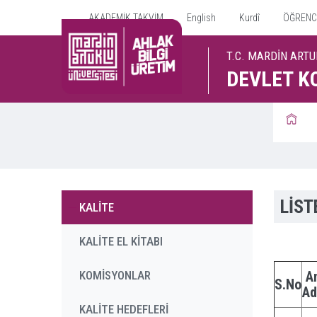
AKADEMİK TAKVİM
English
Kurdî
ÖĞRENCİ 
T.C. MARDİN ARTU
DEVLET K
LİST
KALİTE
KALİTE EL KİTABI
KOMİSYONLAR
A
S.No
Ad
KALİTE HEDEFLERİ