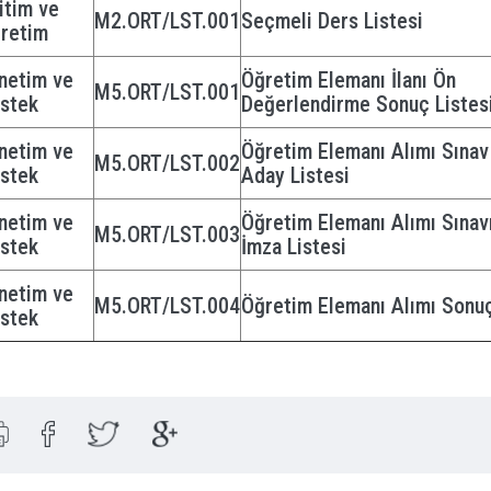
itim ve
M2.ORT/LST.001
Seçmeli Ders Listesi
retim
netim ve
Öğretim Elemanı İlanı Ön
M5.ORT/LST.001
stek
Değerlendirme Sonuç Listes
netim ve
Öğretim Elemanı Alımı Sınav
M5.ORT/LST.002
stek
Aday Listesi
netim ve
Öğretim Elemanı Alımı Sınav
M5.ORT/LST.003
stek
İmza Listesi
netim ve
M5.ORT/LST.004
Öğretim Elemanı Alımı Sonuç
stek