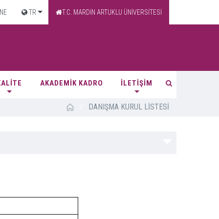
NE
TR
T.C. MARDİN ARTUKLU ÜNİVERSİTESİ
KALİTE
AKADEMİK KADRO
İLETİŞİM
/
DANIŞMA KURUL LİSTESİ