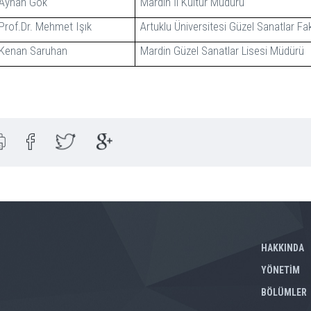
Ayhan Gök
Mardin İl Kültür Müdürü
Prof.Dr. Mehmet Işık
Artuklu Üniversitesi Güzel Sanatlar Fa
Kenan Saruhan
Mardin Güzel Sanatlar Lisesi Müdürü
HAKKINDA
YÖNETİM
BÖLÜMLER