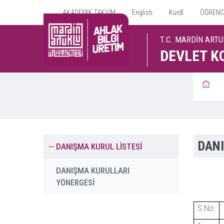
AKADEMİK TAKVİM
English
Kurdî
ÖĞRENCİ 
T.C. MARDİN ARTU
DEVLET K
DANI
DANIŞMA KURUL LİSTESİ
DANIŞMA KURULLARI
YÖNERGESİ
S.No: