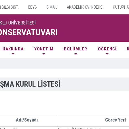
BİLGİ SİST.
EBYS
E-MAİL
AKADEMİK CV İNDEKSİ
KÜTÜPHA
KLU ÜNİVERSİTESİ
ONSERVATUVARI
HAKKINDA
YÖNETİM
BÖLÜMLER
ÖĞRENCİ
ŞMA KURUL LİSTESİ
Adı/Soyadı
Görev Yeri