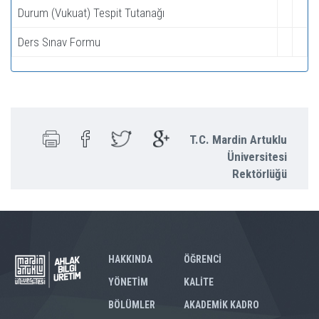
Durum (Vukuat) Tespit Tutanağı
Ders Sınav Formu
T.C. Mardin Artuklu
Üniversitesi
Rektörlüğü
HAKKINDA
ÖĞRENCİ
YÖNETİM
KALİTE
BÖLÜMLER
AKADEMİK KADRO