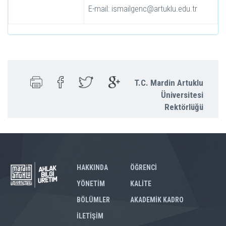
E-mail: ismailgenc@artuklu.edu.tr
T.C. Mardin Artuklu
Üniversitesi
Rektörlüğü
HAKKINDA
ÖĞRENCİ
YÖNETİM
KALİTE
BÖLÜMLER
AKADEMİK KADRO
İLETİŞİM