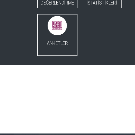
DEĞERLENDİRME
İSTATİSTİKLERİ
ANKETLER