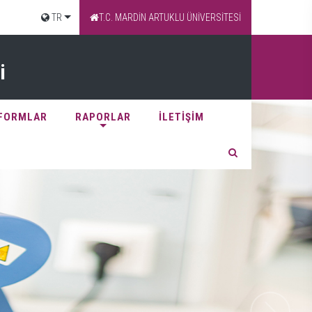
TR
T.C. MARDİN ARTUKLU ÜNİVERSİTESİ
i
 FORMLAR
RAPORLAR
İLETİŞİM