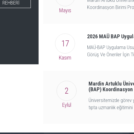
Mardin Artuklu Üniversit
REHBERİ
Koordinasyon Birimi Proj
Mayıs
2026 MAÜ BAP Uygula
17
MAÜ-BAP Uygulama Usul 
Görüş Ve Öneriler İçin T
Kasım
Mardin Artuklu Ünive
2
(BAP) Koordinasyon 
Üniversitemizde görev 
Eylül
tıpta uzmanlık eğitimin