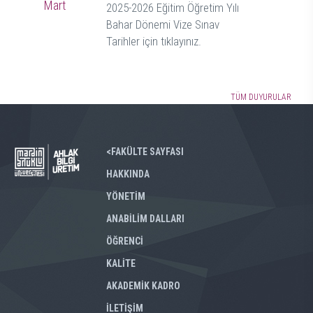
Mart
2025-2026 Eğitim Öğretim Yılı
Bahar Dönemi Vize Sınav
Tarihler için tıklayınız.
TÜM DUYURULAR
<FAKÜLTE SAYFASI
HAKKINDA
YÖNETİM
ANABİLİM DALLARI
ÖĞRENCİ
KALİTE
AKADEMİK KADRO
İLETİŞİM