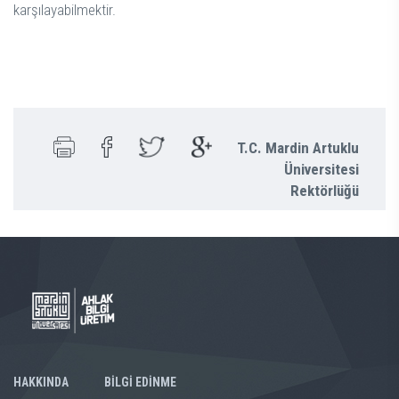
karşılayabilmektir.
T.C. Mardin Artuklu
Üniversitesi
Rektörlüğü
HAKKINDA
BİLGİ EDİNME