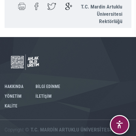
T.C. Mardin Artuklu
Üniversitesi
Rektörlüğü
HAKKINDA
BİLGİ EDİNME
YÖNETİM
İLETİŞİM
KALİTE
Copyright ©
T.C. MARDİN ARTUKLU ÜNİVERSİTESİ