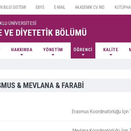
 BİLGİ SİSTEMİ
EBYS
E-MAİL
AKADEMİK CV İND.
KÜTÜPHA
KLU ÜNİVERSİTESİ
 VE DİYETETİK BÖLÜMÜ
HAKKINDA
YÖNETİM
ÖĞRENCİ
KALİTE
SMUS & MEVLANA & FARABİ
Erasmus Koordinatörlüğü İçin T
Mevlana Koordinatörlüğü İçin T