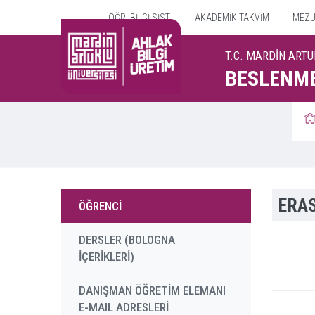
ÖĞR. BİLGİ SİST.
AKADEMİK TAKVİM
MEZUN
T.C. MARDİN ARTU
BESLENME
ERA
ÖĞRENCİ
DERSLER (BOLOGNA
İÇERİKLERİ)
DANIŞMAN ÖĞRETİM ELEMANI
E-MAIL ADRESLERİ