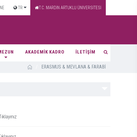
NE
TR
T.C. MARDİN ARTUKLU ÜNİVERSİTESİ
MEZUN
AKADEMİK KADRO
İLETİŞİM
/
ERASMUS & MEVLANA & FARABİ
ıklayınız
ıklayınız