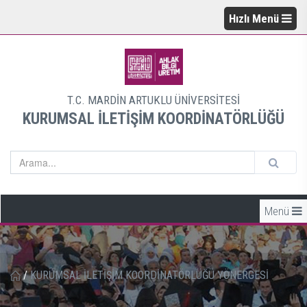
Hızlı Menü
T.C. MARDİN ARTUKLU ÜNİVERSİTESİ
KURUMSAL İLETİŞİM KOORDİNATÖRLÜĞÜ
Menü
/
KURUMSAL İLETİŞİM KOORDİNATÖRLÜĞÜ YÖNERGESİ