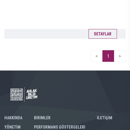
DETAYLAR
<
1
>
HAKKINDA
BİRİMLER
İLETİŞİM
YÖNETİM
PERFORMANS GÖSTERGELERİ