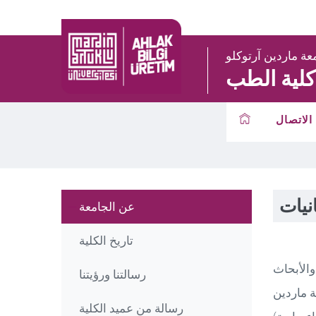
عة ماردين آرتوكلو
كلية الطب
الاتصال
انيات
عن الجامعة
تاريخ الكلية
والأبحاث
رسالتنا ورؤيتنا
ة ماردين
رسالة من عميد الكلية