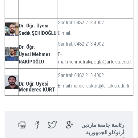
Santral: 0482 213 4002
Dr. Öğr. Üyes
i
Sadık ŞEHİDOĞLU
E-mail:
Santral: 0482 213 4002
Dr. Öğr.
Üyesi
Mehmet
E-
RAKİPOĞLU
mail:
mehmetrakipoglu@artuklu.edu.tr
Santral: 0482 213 4002
Dr. Öğr. Üyesi
E-mail:mendereskurt@artuklu.edu.tr
Menderes KURT
رئاسة جامعة ماردين
أرتوكلو الجمهورية