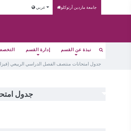
جامعة ماردين آرتوكلو
عربي
نبذة عن القسم
إدارة القسم
التخصصا
جدول امتحانات منتصف الفصل الدراسي الربيعي (فيزا) لك
جدول امتحان