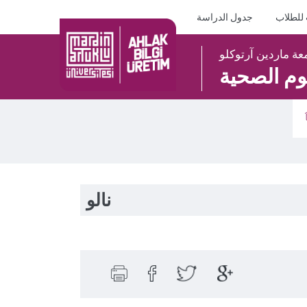
 للطلاب
جدول الدراسة
عة ماردين آرتوكلو
لوم الصحية
نالو