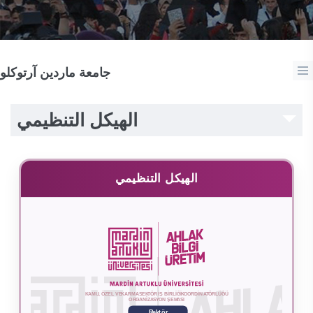
جامعة ماردين آرتوكلو
الهيكل التنظيمي
الهيكل التنظيمي
Ö
ÖR 
İ
Ş BİRLİĞİ 
OORDİN
ÖR
ÜĞÜ
K
AM
U
, 
ZEL VE 
K
ARMA 
S
EK
T
K
A
T
L
ANİ
O
R
G
Z
A
S
Y
ON 
Ş
EM
A
S
I
R
e
k
t
ör