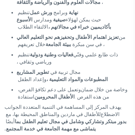
،
مجالات العلوم والفنون والرياضة والثقافة
نهاية
وبرامج
ورش عمل
تنظيم
حيث يمكن لهؤلاء
صيفية
ومدارس
الأسبوع
بأكاديميين خبراء في مجالاتهم ،
الالتقاء
الطلاب
من
تعزيز اهتمام الأطفال وتحفيزهم نحو التعليم العالي
،
في سن مبكرة
ببيئة الجامعة
خلال تعريفهم
ذات طابع علمي وفنّي
فعاليات وطنية ودولية
تنظيم
ورياضي وثقافي ،
مجال تربية
في
تطوير المشاريع
المطبوعات والمواد التعليمية ،
وإعداد
الطفل
وخاصة من خلال ضمان
وتعمل على دعم تكافؤ الفرص،
من هذه الفرص .
الأطفال المحرومين
استفادة
يهدف المركز إلى المساهمة في التنمية المتعددة الجوانب
الاضطلاع
للأطفال في ماردين والمناطق المحيطة بها، مع
بدور مبتكر وتشاركي وشامل في مجال تعليم الطفل بما
أيضًا
يتماشى مع مهمة الجامعة في خدمة المجتمع.