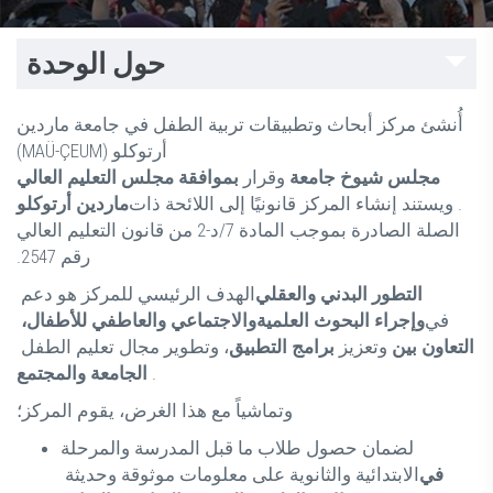
حول الوحدة
أُنشئ مركز أبحاث وتطبيقات تربية الطفل في جامعة ماردين
أرتوكلو (MAÜ-ÇEUM)
مجلس شيوخ جامعة
وقرار
بموافقة مجلس التعليم العالي
. ويستند إنشاء المركز قانونيًا إلى اللائحة ذات
ماردين أرتوكلو
الصلة الصادرة بموجب المادة 7/د-2 من قانون التعليم العالي
رقم 2547.
التطور البدني والعقلي
الهدف الرئيسي للمركز هو دعم
في
وإجراء البحوث العلمية
والاجتماعي والعاطفي للأطفال،
التعاون بين
وتعزيز
برامج التطبيق
، وتطوير
مجال تعليم الطفل
.
الجامعة والمجتمع
وتماشياً مع هذا الغرض، يقوم المركز؛
لضمان حصول طلاب ما قبل المدرسة والمرحلة
في
الابتدائية والثانوية على معلومات موثوقة وحديثة