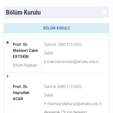
Bölüm Kurulu
BÖLÜM KURULU
Prof. Dr.
Santral: 0482 213 4002
Mehmet Zahir
Dahili:
ERTEKİN
E-mail:zahirertekin@artuklu.edu.tr
Bölüm Başkanı
Prof. Dr.
Santral: 0482 213 4002
Hayrullah
Dahili:
ACAR
E-mail:hayrullahacar@artuklu.edu.tr
Akademik CV için tıklayınız...