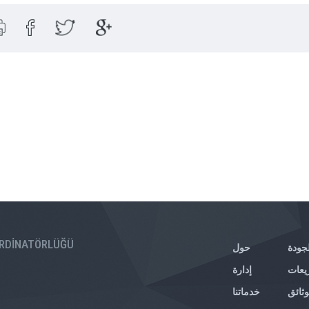
OORDİNATÖRLÜĞÜ
لجودة
حول
يعات
إدارة
وثائق
خدماتنا