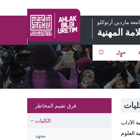
معة ماردين آرتوكلو
مة المهنية
حول
ليات
فرق تقييم المخاطر
الكليات
ة الآداب
ة العلوم
معهد