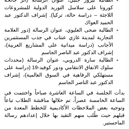
الطالبة نيروز جلبي، عنوان الرسالة (أثر جائحة
كورونا على سلاسل التوريد الدولية للمشروعات
اللاجئة – دراسة حالة، تركيا). إشراف الدكتور عبد
الحميد العواك
الطالبة ضحى العليوي، عنوان الرسالة (دور العلامة
التجارية لمدينة غازي عنتاب في جذب المستثمرين
الأجانب (دراسة ميدانية على المشاريع العربية)،
إشراف الدكتور عبد الناصر الجاسم
الطالبة سارة الدروبي، عنوان الرسالة (
محددات
سلوك الانفاق الانتقامي ودور كوفيد-19 (دراسة على
مستهلكي الرفاهية في السوق العالمية
)، إشراف
الدكتور عبد الناصر الجاسم
بدأت الجلسة في الساعة العاشرة صباحاً واختتمت في
الساعة الخامسة عصراً، تم خلالها مناقشة الطلاب تباعاً
وتوجيه بعض الملاحظات الأكاديمية للخطط المعدة من
قبلهم حيث طُلب منهم التقيد بها خلال إعدادهم رسالة
الماجستير.