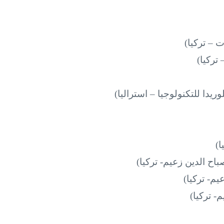
 – تركيا)
وريدا للتكنولوجيا – استراليا)
ا)
اح الدين زعيم- تركيا)
يم- تركيا)
- تركيا)