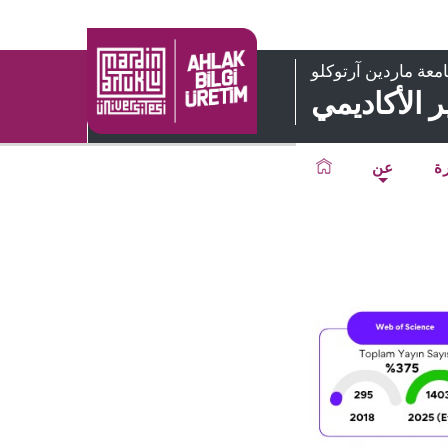
معة ماردين آرتوكلو
 الأكاديمي
رة
عن