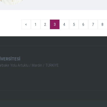
<
1
2
3
4
5
6
7
8
İVERSİTESİ
arbakır Yolu Artuklu / Mardin / TÜRKİYE