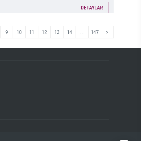
DETAYLAR
9
10
11
12
13
14
...
147
>