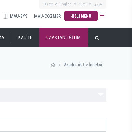
Türkçe
English
Kurdî
عربي
MAU-BYS
MAU-ÇÖZMER
HIZLI MENÜ
MA
KALİTE
UZAKTAN EĞİTİM
/
Akademik Cv İndeksi