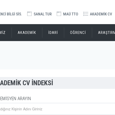
Cİ BİLGİ SİS.
SANAL TUR
MAÜ TTO
AKADEMİK CV
MİZ
AKADEMİK
İDARİ
ÖĞRENCİ
ARAŞTIR
ADEMİK CV İNDEKSİ
EMİSYEN ARAYIN