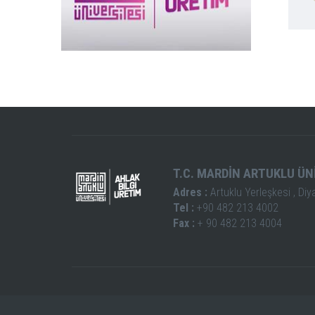
T.C. MARDİN ARTUKLU ÜN
Adres :
Artuklu Yerleşkesi , Diy
Tel :
+90 482 213 4002
Fax :
+ 90 482 213 4004