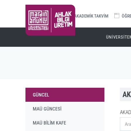
AKADEMİK TAKVİM
ÖĞREN
ÜNİVERSİTE
AK
GÜNCEL
MAÜ GÜNCESİ
AKAD
MAÜ BİLİM KAFE