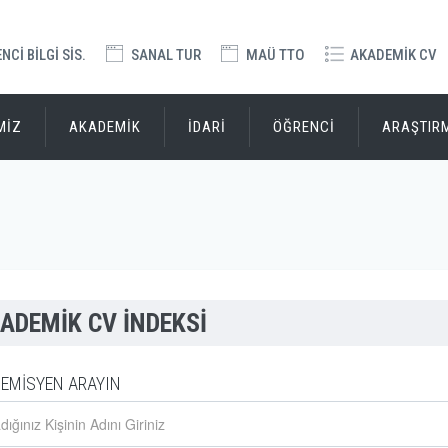
Cİ BİLGİ SİS.
SANAL TUR
MAÜ TTO
AKADEMİK CV
MİZ
AKADEMİK
İDARİ
ÖĞRENCİ
ARAŞTIR
ADEMİK CV İNDEKSİ
EMİSYEN ARAYIN