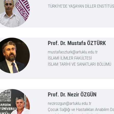
TÜRKİYE'DE YAŞAYAN DİLLER ENSTİTÜ
Prof. Dr. Mustafa ÖZTÜRK
mustafaozturk@artuklu.edu.tr
İSLAMİ İLİMLER FAKÜLTESİ
İSLAM TARİHİ VE SANATLARI BÖLÜMÜ
Prof. Dr. Nezir ÖZGÜN
nezirozgun@artuklu.edu.tr
Çocuk Sağlığı ve Hastalıkları Anabilim D