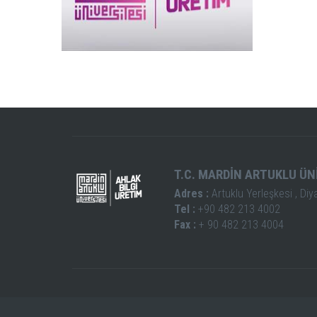
T.C. MARDİN ARTUKLU ÜN
Adres :
Artuklu Yerleşkesi , Diy
Tel :
+90 482 213 4002
Fax :
+ 90 482 213 4004