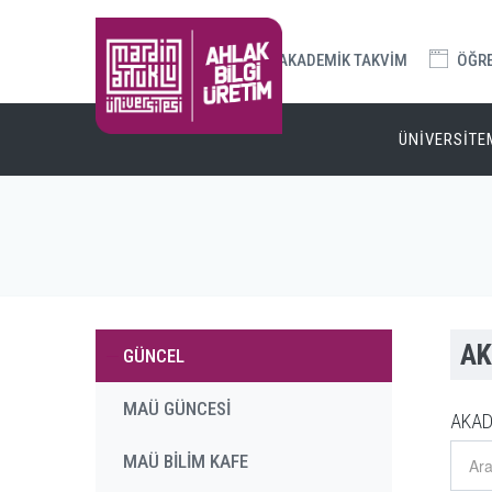
AKADEMİK TAKVİM
ÖĞREN
ÜNİVERSİTE
AK
GÜNCEL
MAÜ GÜNCESİ
AKAD
MAÜ BİLİM KAFE