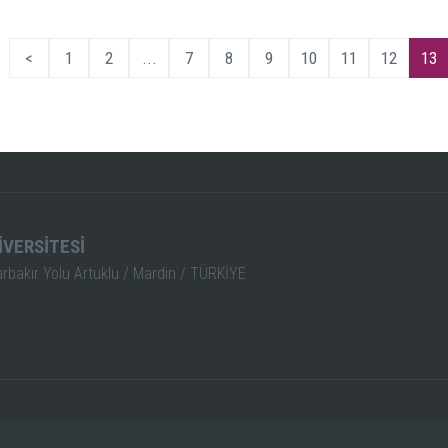
<
1
2
...
7
8
9
10
11
12
13
İVERSİTESİ
arbakır Yolu Artuklu / Mardin / TÜRKİYE