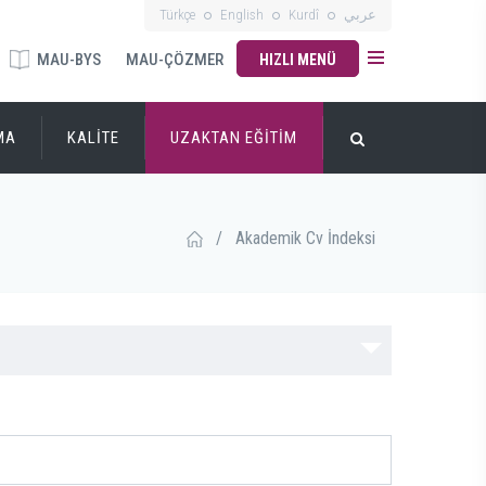
Türkçe
English
Kurdî
عربي
MAU-BYS
MAU-ÇÖZMER
HIZLI MENÜ
MA
KALİTE
UZAKTAN EĞİTİM
/
Akademik Cv İndeksi