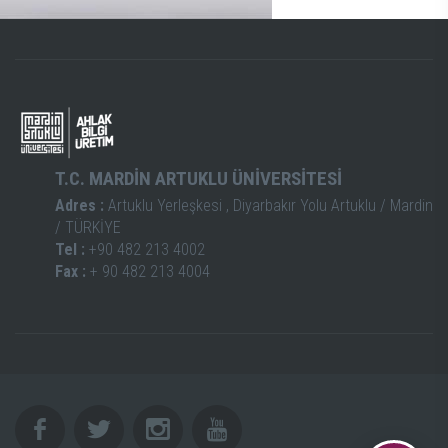
T.C. MARDİN ARTUKLU ÜNİVERSİTESİ
Adres :
Artuklu Yerleşkesi , Diyarbakır Yolu Artuklu / Mardin
/ TÜRKİYE
Tel :
+90 482 213 4002
Fax :
+ 90 482 213 4004