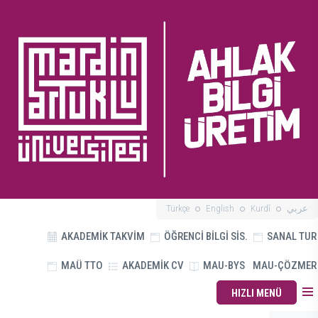
Türkçe
English
Kurdî
عربي
AKADEMİK TAKVİM
ÖĞRENCİ BİLGİ SİS.
SANAL TUR
MAÜ TTO
AKADEMİK CV
MAU-BYS
MAU-ÇÖZMER
HIZLI MENÜ