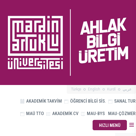
Türkçe
English
Kurdî
عربي
AKADEMİK TAKVİM
ÖĞRENCİ BİLGİ SİS.
SANAL TUR
MAÜ TTO
AKADEMİK CV
MAU-BYS
MAU-ÇÖZMER
HIZLI MENÜ