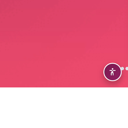
MAU HABERLER
İHALELER
MAU GÜNCESİ
BİLİM KAFE
TÜM HABERLER